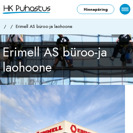
Hinnapäring
/
/
Erimell AS büroo-ja laohoone
Erimell AS büroo-ja
laohoone