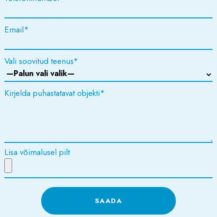
Please leave this field empty.
Email
*
Vali soovitud teenus
*
Kirjelda puhastatavat objekti
*
Lisa võimalusel pilt