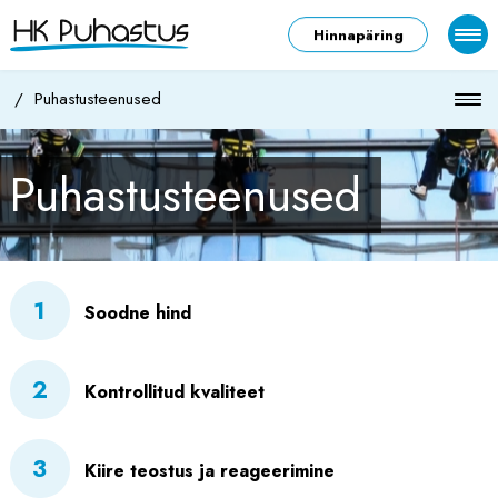
Hinnapäring
/
Puhastusteenused
Puhastusteenused
1
Soodne hind
2
Kontrollitud kvaliteet
3
Kiire teostus ja reageerimine