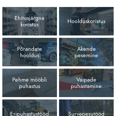
Ehitusjärgne
Hoolduskoristus
koristus
Põrandate
Akende
hooldus
pesemine
Pehme mööbli
Vaipade
puhastus
puhastamine
Eripuhastustööd
Survepesutööd