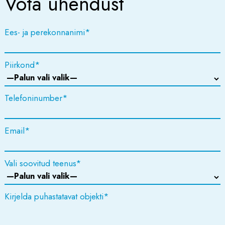
Võta ühendust
Ees- ja perekonnanimi
*
Piirkond
*
Telefoninumber
*
Please leave this field empty.
Email
*
Vali soovitud teenus
*
Kirjelda puhastatavat objekti
*