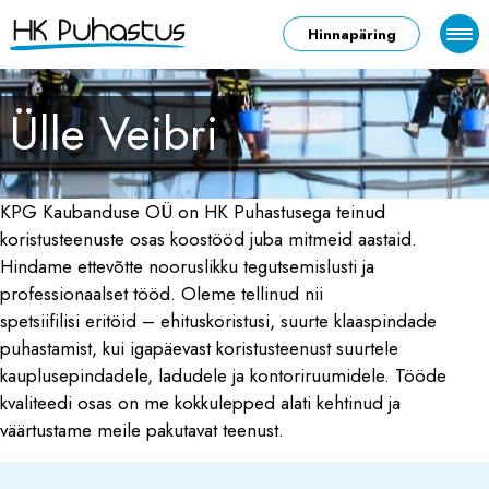
Hinnapäring
Ülle Veibri
KPG Kaubanduse OÜ on HK Puhastusega teinud
koristusteenuste osas koostööd juba mitmeid aastaid.
Hindame ettevõtte nooruslikku tegutsemislusti ja
professionaalset tööd. Oleme tellinud nii
spetsiifilisi eritöid – ehituskoristusi, suurte klaaspindade
puhastamist, kui igapäevast koristusteenust suurtele
kauplusepindadele, ladudele ja kontoriruumidele. Tööde
kvaliteedi osas on me kokkulepped alati kehtinud ja
väärtustame meile pakutavat teenust.