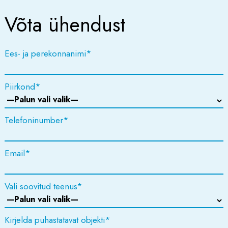
Võta ühendust
Ees- ja perekonnanimi
*
Piirkond
*
Telefoninumber
*
Please leave this field empty.
Email
*
Vali soovitud teenus
*
Kirjelda puhastatavat objekti
*