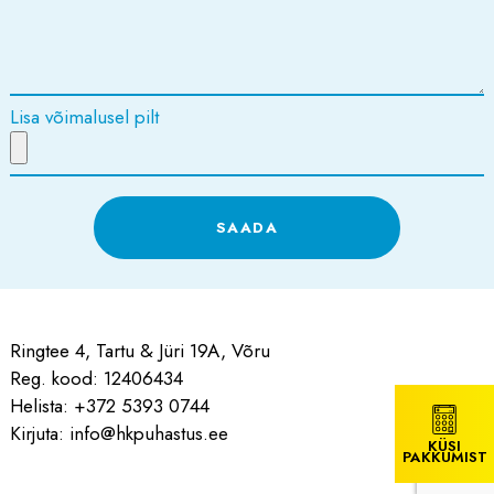
Lisa võimalusel pilt
Ringtee 4, Tartu & Jüri 19A, Võru
Reg. kood: 12406434
Helista:
+372 5393 0744
Kirjuta:
info@hkpuhastus.ee
KÜSI
PAKKUMIST